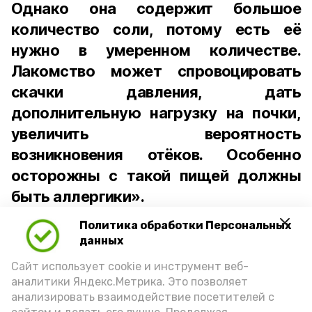
Однако она содержит большое
количество соли, потому есть её
нужно в умеренном количестве.
Лакомство может спровоцировать
скачки давления, дать
дополнительную нагрузку на почки,
увеличить вероятность
возникновения отёков. Особенно
осторожны с такой пищей должны
быть аллергики».
Политика обработки Персональных
Для взрослого человека безопасной
данных
порцией икры считается 30-50 граммов
(2-3 ложки). При этом следует обратить
Сайт использует cookie и инструмент веб-
аналитики Яндекс.Метрика. Это позволяет
внимание на хлеб, с которым она
анализировать взаимодействие посетителей с
подаётся: лучше выбирать