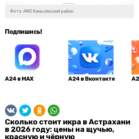
Фото: АМО Камызякский район
Подпишись!
А24 в MAX
А24 в Вконтакте
А2
Сколько стоит икра в Астрахани
в 2026 году: цены на щучью,
красную и чёрную