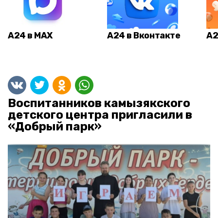
А24 в MAX
А24 в Вконтакте
А2
Воспитанников камызякского
детского центра пригласили в
«Добрый парк»