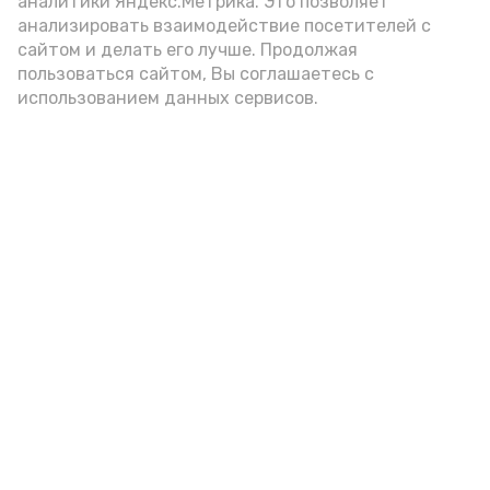
аналитики Яндекс.Метрика. Это позволяет
анализировать взаимодействие посетителей с
А24 в MAX
А24 в Вконтакте
А2
сайтом и делать его лучше. Продолжая
пользоваться сайтом, Вы соглашаетесь с
использованием данных сервисов.
В детсаду Камызяка прошёл
цикл «День светофора»
Вчера, 15:22
Безопасность