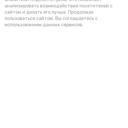
анализировать взаимодействие посетителей с
сайтом и делать его лучше. Продолжая
Видео: Астрахань 24
пользоваться сайтом, Вы соглашаетесь с
использованием данных сервисов.
пожарная безопасность
пожарная опасность
Подпишись!
А24 в MAX
А24 в Вконтакте
А2