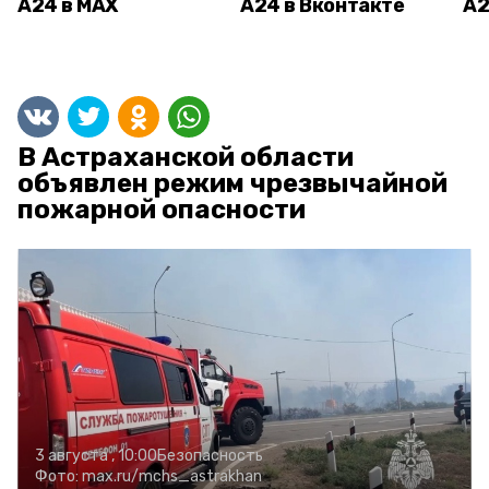
А24 в MAX
А24 в Вконтакте
А2
В Астраханской области
объявлен режим чрезвычайной
пожарной опасности
3 августа , 10:00
Безопасность
Фото:
max.ru/mchs_astrakhan