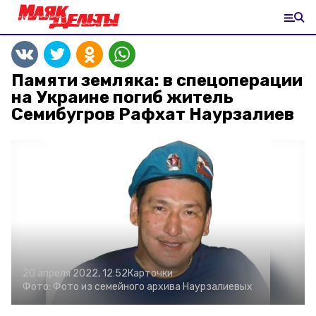
Памяти земляка: в спецоперации
на Украине погиб житель
Семибугров Рафхат Наурзалиев
20 апреля 2022, 12:52
Карточки
Фото:
Фото из семейного архива Наурзалиевых