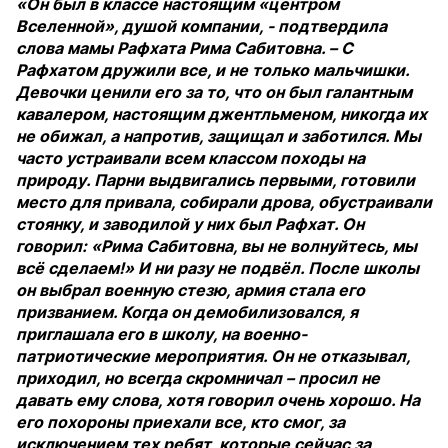
«Он был в классе настоящим «центром
Вселенной», душой компании, - подтвердила
слова мамы Рафхата Рима Сабитовна. – С
Рафхатом дружили все, и не только мальчишки.
Девочки ценили его за то, что он был галантным
кавалером, настоящим джентльменом, никогда их
не обижал, а напротив, защищал и заботился. Мы
часто устраивали всем классом походы на
природу. Парни выдвигались первыми, готовили
место для привала, собирали дрова, обустраивали
стоянку, и заводилой у них был Рафхат. Он
говорил: «Рима Сабитовна, вы не волнуйтесь, мы
всё сделаем!» И ни разу не подвёл. После школы
он выбрал военную стезю, армия стала его
призванием. Когда он демобилизовался, я
приглашала его в школу, на военно-
патриотические мероприятия. Он не отказывал,
приходил, но всегда скромничал – просил не
давать ему слова, хотя говорил очень хорошо. На
его похороны приехали все, кто смог, за
исключением тех ребят, которые сейчас за