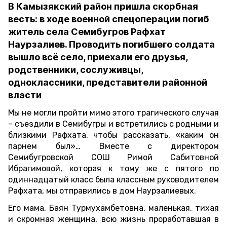
В Камызякский район пришла скорбная
весть: в ходе военной спецоперации погиб
житель села Семибугров Рафхат
Наурзалиев. Проводить погибшего солдата
вышло всё село, приехали его друзья,
родственники, сослуживцы,
одноклассники, представители районной
власти
Мы не могли пройти мимо этого трагического случая
– съездили в Семибугры и встретились с родными и
близкими Рафхата, чтобы рассказать, «каким он
парнем был»… Вместе с директором
Семибугровской СОШ Римой Сабитовной
Ибрагимовой, которая к тому же с пятого по
одиннадцатый класс была классным руководителем
Рафхата, мы отправились в дом Наурзалиевых.
Его мама, Баян Турмухамбетовна, маленькая, тихая
и скромная женщина, всю жизнь проработавшая в