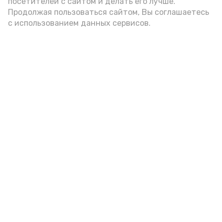
посетителей с сайтом и делать его лучше.
Продолжая пользоваться сайтом, Вы соглашаетесь
с использованием данных сервисов.
Фото: Ольга Корженко Астрахань 24
Как объяснили продавцы, воблу берут
охотно: уж больно хороша на вкус. К
тому же её удобно транспортировать,
она долго не портится. А это
немаловажно: рыбка, особенно с такими
бодрыми «аффирмациями», станет
лакомым презентом даже для далеко