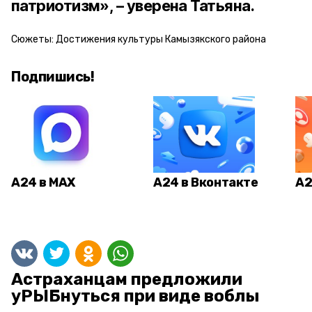
патриотизм», – уверена Татьяна.
Сюжеты:
Достижения культуры Камызякского района
Подпишись!
А24 в MAX
А24 в Вконтакте
А2
Астраханцам предложили
уРЫБнуться при виде воблы