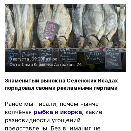
8 августа , 09:00
Разное
Фото:
Ольга Корженко
Астрахань 24
Знаменитый рынок на Селенских Исадах
порадовал своими рекламными перлами
Ранее мы писали, почём нынче
копчёная
рыбка
и
икорка
, какие
разновидности угощений
представлены. Без внимания не